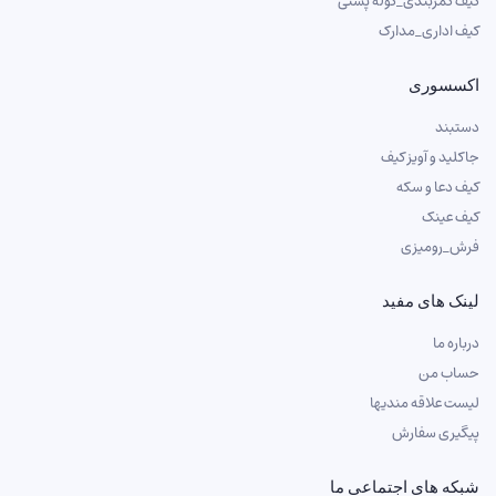
کیف کمربندی_کوله پشتی
کیف اداری_مدارک
اکسسوری
دستبند
جاکلید و آویز کیف
کیف دعا و سکه
کیف عینک
فرش_رومیزی
لینک های مفید
درباره ما
حساب من
لیست علاقه مندیها
پیگیری سفارش
شبکه های اجتماعی ما