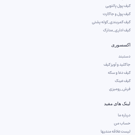
کیف پول پالتویی
کیف پول و جاکارت
کیف کمربندی_کوله پشتی
کیف اداری_مدارک
اکسسوری
دستبند
جاکلید و آویز کیف
کیف دعا و سکه
کیف عینک
فرش_رومیزی
لینک های مفید
درباره ما
حساب من
لیست علاقه مندیها