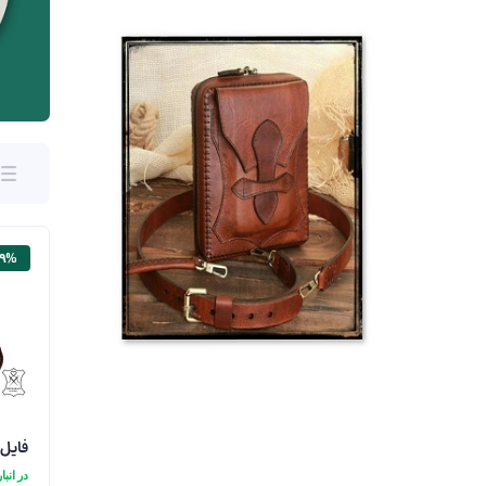
۱۹%
فایل
در انبار