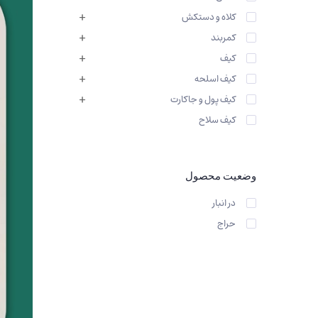
کیف کمربندی_کوله پشتی
کلاه و دستکش
کمربند
کیف
کیف اسلحه
کیف پول و جاکارت
کیف سلاح
وضعیت محصول
در انبار
حراج