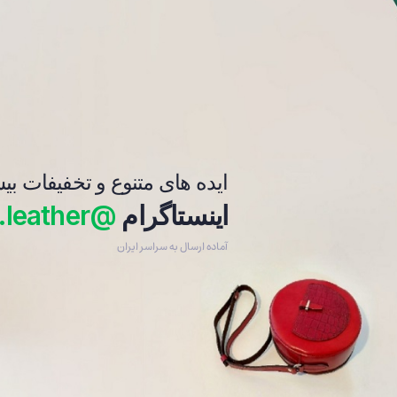
فرش_رومیزی
دستبند
ایده های متنوع و تخفیفات بی
اینستاگرام
@beleskan.leather
آماده ارسال به سراسر ایران