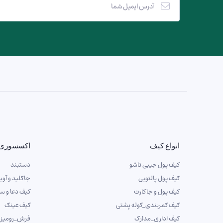
انواع کیف
اکسسوری
کیف پول جیبی تاشو
دستبند
کیف پول پالتویی
جاکلید و آوی
کیف پول و جاکارت
کیف دعا و س
کیف کمربندی_کوله پشتی
کیف عینک
کیف اداری_مدارک
فرش_رومیز