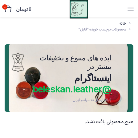
0
0
تومان
خانه
محصولات برچسب خورده “فایل”
ایده های متنوع و تخفیفات
بیشتر در
اینستاگرام
@beleskan.leather
آماده ارسال به سراسر ایران
هیچ محصولی یافت نشد.