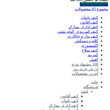
همه دسته بندی ها
مجموع 65 محصولات
کیف بانوان
کیف آقایون
کیف اداری_مدارک
کیف کمربندی_کوله پشتی
کیف پول و جاکارت
کلاه و دستکش
اکسسوری
کیف سلاح
کمربند
کفش
100 پیشنهاد ویژه
ارزش خرید روز
آخرین محصولات
خانه
فروشگاه
کیف
کیف آقایون
کیف بانوان
کیف اداری_مدارک