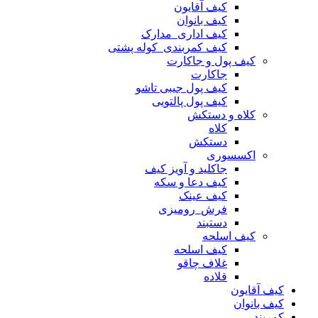
کیف آقایون
کیف بانوان
کیف اداری_مدارک
کیف کمربندی_کوله پشتی
کیف پول و جاکارت
جاکارت
کیف پول جیبی تاشو
کیف پول پالتویی
کلاه و دستکش
کلاه
دستکش
اکسسوری
جاکلید و آویز کیف
کیف دعا و سکه
کیف عینک
فرش_رومیزی
دستبند
کیف اسلحه
کیف اسلحه
غلاف چاقو
قلاده
کیف آقایون
کیف بانوان
کمربند