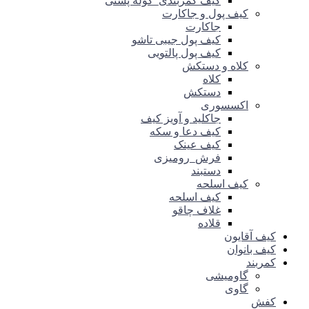
کیف کمربندی_کوله پشتی
کیف پول و جاکارت
جاکارت
کیف پول جیبی تاشو
کیف پول پالتویی
کلاه و دستکش
کلاه
دستکش
اکسسوری
جاکلید و آویز کیف
کیف دعا و سکه
کیف عینک
فرش_رومیزی
دستبند
کیف اسلحه
کیف اسلحه
غلاف چاقو
قلاده
کیف آقایون
کیف بانوان
کمربند
گاومیشی
گاوی
کفش