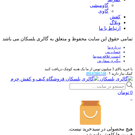
گاومیشی
گاوی
کفش
وبلاگ
ارتباط با ما
تمامی حقوق این سایت محفوظ و متعلق به گالری بلسکان می باشد
درباره ما
حساب من
لیست علاقه مندیها
پیگیری سفارش
با خرید بالای 3 میلیون تومن از ما یک هدیه کوچک دریافت کنید
کمک نیاز دارید ؟ :
09147001530
فروشگاه کیف و کفش چرم
Products
search
0
تومان
0
هیچ محصولی در سبدخرید نیست.
قیمت ها کاهش داده شد