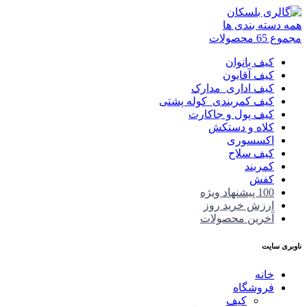
همه دسته بندی ها
مجموع 65 محصولات
کیف بانوان
کیف آقایون
کیف اداری_مدارک
کیف کمربندی_کوله پشتی
کیف پول و جاکارت
کلاه و دستکش
اکسسوری
کیف سلاح
کمربند
کفش
100 پیشنهاد ویژه
ارزش خرید روز
آخرین محصولات
ناوبری سایت
خانه
فروشگاه
کیف