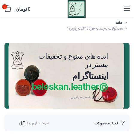
0
0
تومان
خانه
محصولات برچسب خورده “کیف روزمره”
ایده های متنوع و تخفیفات
بیشتر در
اینستاگرام
@beleskan.leather
آماده ارسال به سراسر ایران
فیلتر محصولات
مرتب سازی بر اساس