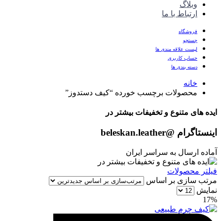
وبلاگ
ارتباط با ما
فروشگاه
جستجو
لیست علاقه مندی ها
حساب کاربری
دسته بندی ها
خانه
محصولات برچسب خورده “کیف دستدوز”
ایده های متنوع و تخفیفات بیشتر در
اینستاگرام
@beleskan.leather
آماده ارسال به سراسر ایران
فیلتر محصولات
مرتب سازی بر اساس
نمایش
17%