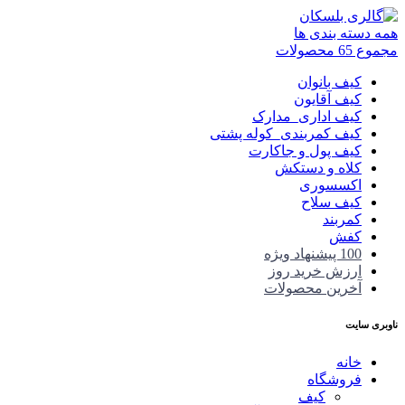
همه دسته بندی ها
مجموع 65 محصولات
کیف بانوان
کیف آقایون
کیف اداری_مدارک
کیف کمربندی_کوله پشتی
کیف پول و جاکارت
کلاه و دستکش
اکسسوری
کیف سلاح
کمربند
کفش
100 پیشنهاد ویژه
ارزش خرید روز
آخرین محصولات
ناوبری سایت
خانه
فروشگاه
کیف