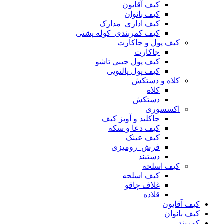
کیف آقایون
کیف بانوان
کیف اداری_مدارک
کیف کمربندی_کوله پشتی
کیف پول و جاکارت
جاکارت
کیف پول جیبی تاشو
کیف پول پالتویی
کلاه و دستکش
کلاه
دستکش
اکسسوری
جاکلید و آویز کیف
کیف دعا و سکه
کیف عینک
فرش_رومیزی
دستبند
کیف اسلحه
کیف اسلحه
غلاف چاقو
قلاده
کیف آقایون
کیف بانوان
کمربند