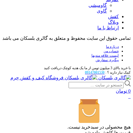
گاومیشی
گاوی
کفش
وبلاگ
ارتباط با ما
تمامی حقوق این سایت محفوظ و متعلق به گالری بلسکان می باشد
درباره ما
حساب من
لیست علاقه مندیها
پیگیری سفارش
با خرید بالای 3 میلیون تومن از ما یک هدیه کوچک دریافت کنید
کمک نیاز دارید ؟ :
09147001530
فروشگاه کیف و کفش چرم
Products
search
0
تومان
0
هیچ محصولی در سبدخرید نیست.
قیمت ها کاهش داده شد