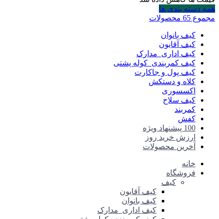
همه دسته بندی ها
مجموع 65 محصولات
کیف بانوان
کیف آقایون
کیف اداری_مدارک
کیف کمربندی_کوله پشتی
کیف پول و جاکارت
کلاه و دستکش
اکسسوری
کیف سلاح
کمربند
کفش
100 پیشنهاد ویژه
ارزش خرید روز
آخرین محصولات
خانه
فروشگاه
کیف
کیف آقایون
کیف بانوان
کیف اداری_مدارک