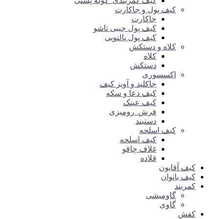
کیف کمربندی_کوله پشتی
کیف پول و جاکارت
جاکارت
کیف پول جیبی تاشو
کیف پول پالتویی
کلاه و دستکش
کلاه
دستکش
اکسسوری
جاکلید و آویز کیف
کیف دعا و سکه
کیف عینک
فرش_رومیزی
دستبند
کیف اسلحه
کیف اسلحه
غلاف چاقو
قلاده
کیف آقایون
کیف بانوان
کمربند
گاومیشی
گاوی
کفش