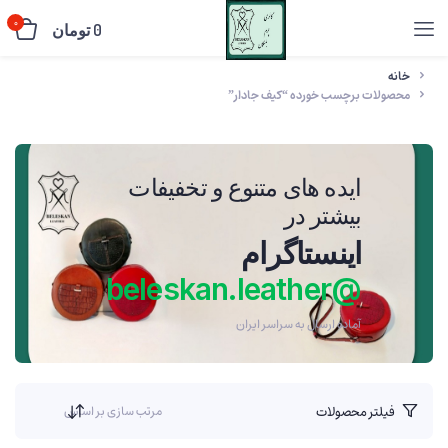
0
0
تومان
خانه
محصولات برچسب خورده “کیف جادار”
ایده های متنوع و تخفیفات
بیشتر در
اینستاگرام
@beleskan.leather
آماده ارسال به سراسر ایران
فیلتر محصولات
مرتب سازی بر اساس