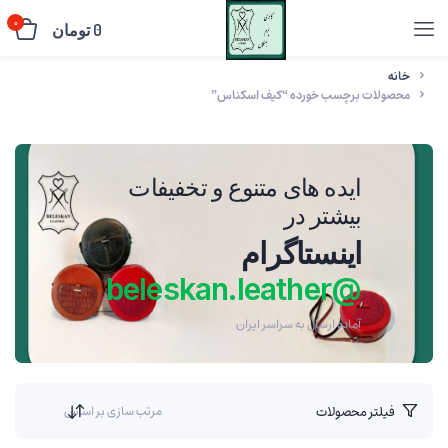
0
0
تومان
خانه
محصولات برچسب خورده “کیف اسکناس”
ایده های متنوع و تخفیفات
بیشتر در
اینستاگرام
@beleskan.leather
آماده ارسال به سراسر ایران
فیلتر محصولات
مرتب سازی بر اساس