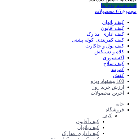
همه دسته بندی ها
مجموع 65 محصولات
کیف بانوان
کیف آقایون
کیف اداری_مدارک
کیف کمربندی_کوله پشتی
کیف پول و جاکارت
کلاه و دستکش
اکسسوری
کیف سلاح
کمربند
کفش
100 پیشنهاد ویژه
ارزش خرید روز
آخرین محصولات
خانه
فروشگاه
کیف
کیف آقایون
کیف بانوان
کیف اداری_مدارک