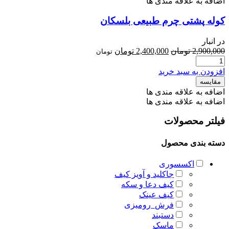
اضافه به علاقه مندی ها
کوله پشتی چرم طبیعی بلسکان
در انبار
قیمت
قیمت
2,900,000
تومان
2,400,000
تومان
تومان
اصلی
فعلی
2,900,000 تومان
2,400,000 تومان
افزودن به سبد خرید
بود.
است.
مقایسه
اضافه به علاقه مندی ها
اضافه به علاقه مندی ها
فیلتر محصولات
دسته بندی محصول
اکسسوری
جاکلید و آویز کیف
کیف دعا و سکه
کیف عینک
فرش_رومیزی
دستبند
ماسک