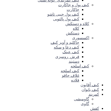
کیف کمربندی_کوله پشتی
کیف پول و جاکارت
جاکارت
کیف پول جیبی تاشو
کیف پول پالتویی
کلاه و دستکش
کلاه
دستکش
اکسسوری
جاکلید و آویز کیف
کیف دعا و سکه
کیف عینک
فرش_رومیزی
دستبند
کیف اسلحه
کیف اسلحه
غلاف چاقو
قلاده
کیف آقایون
کیف بانوان
کمربند
گاومیشی
گاوی
کفش