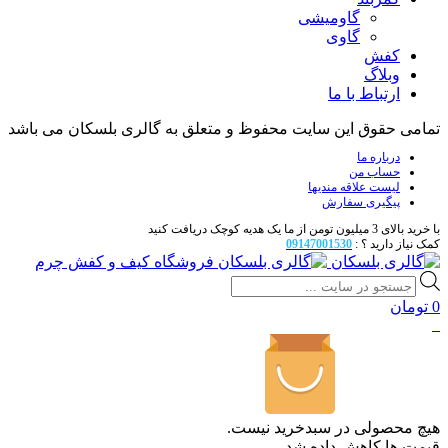
گاومیشی
گاوی
کفش
وبلاگ
ارتباط با ما
تمامی حقوق این سایت محفوظ و متعلق به گالری بلسکان می باشد
درباره ما
حساب من
لیست علاقه مندیها
پیگیری سفارش
با خرید بالای 3 میلیون تومن از ما یک هدیه کوچک دریافت کنید
کمک نیاز دارید ؟ :
09147001530
فروشگاه کیف و کفش چرم
Products
search
0
تومان
0
هیچ محصولی در سبدخرید نیست.
قیمت ها کاهش داده شد