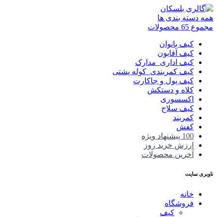
همه دسته بندی ها
مجموع 65 محصولات
کیف بانوان
کیف آقایون
کیف اداری_مدارک
کیف کمربندی_کوله پشتی
کیف پول و جاکارت
کلاه و دستکش
اکسسوری
کیف سلاح
کمربند
کفش
100 پیشنهاد ویژه
ارزش خرید روز
آخرین محصولات
ناوبری سایت
خانه
فروشگاه
کیف