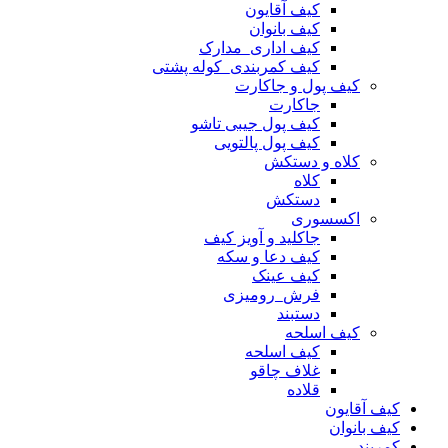
کیف آقایون
کیف بانوان
کیف اداری_مدارک
کیف کمربندی_کوله پشتی
کیف پول و جاکارت
جاکارت
کیف پول جیبی تاشو
کیف پول پالتویی
کلاه و دستکش
کلاه
دستکش
اکسسوری
جاکلید و آویز کیف
کیف دعا و سکه
کیف عینک
فرش_رومیزی
دستبند
کیف اسلحه
کیف اسلحه
غلاف چاقو
قلاده
کیف آقایون
کیف بانوان
کمربند