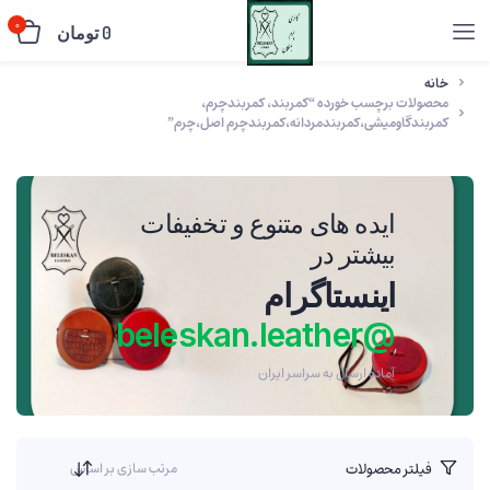
0
0
تومان
خانه
محصولات برچسب خورده “کمربند، کمربندچرم،
کمربندگاومیشی،کمربندمردانه،کمربندچرم اصل،چرم”
ایده های متنوع و تخفیفات
بیشتر در
اینستاگرام
@beleskan.leather
آماده ارسال به سراسر ایران
فیلتر محصولات
مرتب سازی بر اساس