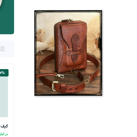
۱۷%
کیف س
در انبار