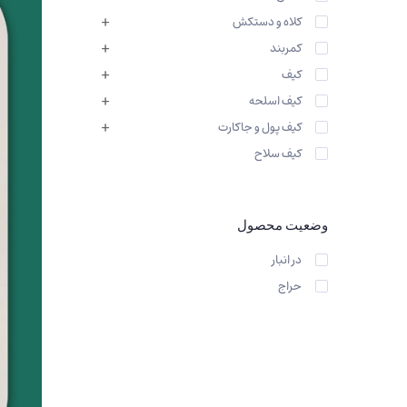
کیف کمربندی_کوله پشتی
کلاه و دستکش
کمربند
کیف
کیف اسلحه
کیف پول و جاکارت
کیف سلاح
وضعیت محصول
در انبار
حراج