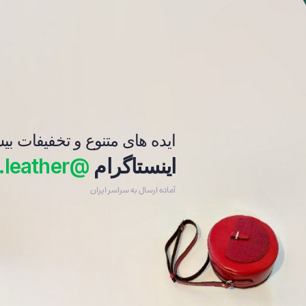
فرش_رومیزی
دستبند
ایده های متنوع و تخفیفات بی
اینستاگرام
@beleskan.leather
آماده ارسال به سراسر ایران