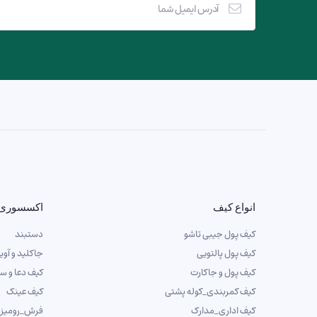
انواع کیف
اکسسوری
کیف پول جیبی تاشو
دستبند
کیف پول پالتویی
جاکلید و آوی
کیف پول و جاکارت
کیف دعا و س
کیف کمربندی_کوله پشتی
کیف عینک
کیف اداری_مدارک
فرش_رومیز