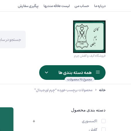
درباره ما
حساب من
لیست علاقه مندیها
پیگیری سفارش
Products
search
فروشگاه کیف و کفش چرم
همه دسته بندی ها
مجموع ۶۵ محصولات
خانه
محصولات برچسب خورده “چرم اورجینال”
کیف آقایون
جاکارت
دسته بندی محصول
کیف بانوان
کیف پول جیبی تاشو
اکسسوری
کیف اداری_مدارک
کیف پول پالتویی
کفش