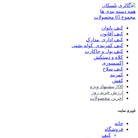
همه دسته بندی ها
مجموع 65 محصولات
کیف بانوان
کیف آقایون
کیف اداری_مدارک
کیف کمربندی_کوله پشتی
کیف پول و جاکارت
کلاه و دستکش
اکسسوری
کیف سلاح
کمربند
کفش
100 پیشنهاد ویژه
ارزش خرید روز
آخرین محصولات
ناوبری سایت
خانه
فروشگاه
کیف