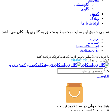
گاومیشی
گاوی
کفش
وبلاگ
ارتباط با ما
تمامی حقوق این سایت محفوظ و متعلق به گالری بلسکان می باشد
درباره ما
حساب من
لیست علاقه مندیها
پیگیری سفارش
با خرید بالای 3 میلیون تومن از ما یک هدیه کوچک دریافت کنید
کمک نیاز دارید ؟ :
09147001530
فروشگاه کیف و کفش چرم
Products
search
0
تومان
0
هیچ محصولی در سبدخرید نیست.
قیمت ها کاهش داده شد