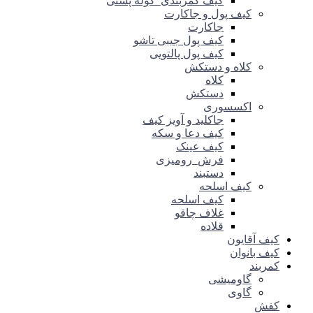
کیف کمربندی_کوله پشتی
کیف پول و جاکارت
جاکارت
کیف پول جیبی تاشو
کیف پول پالتویی
کلاه و دستکش
کلاه
دستکش
اکسسوری
جاکلید و آویز کیف
کیف دعا و سکه
کیف عینک
فرش_رومیزی
دستبند
کیف اسلحه
کیف اسلحه
غلاف چاقو
قلاده
کیف آقایون
کیف بانوان
کمربند
گاومیشی
گاوی
کفش