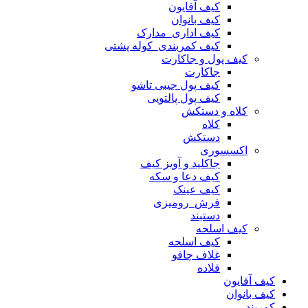
کیف آقایون
کیف بانوان
کیف اداری_مدارک
کیف کمربندی_کوله پشتی
کیف پول و جاکارت
جاکارت
کیف پول جیبی تاشو
کیف پول پالتویی
کلاه و دستکش
کلاه
دستکش
اکسسوری
جاکلید و آویز کیف
کیف دعا و سکه
کیف عینک
فرش_رومیزی
دستبند
کیف اسلحه
کیف اسلحه
غلاف چاقو
قلاده
کیف آقایون
کیف بانوان
کمربند