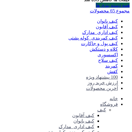
همه دسته بندی ها
مجموع 65 محصولات
کیف بانوان
کیف آقایون
کیف اداری_مدارک
کیف کمربندی_کوله پشتی
کیف پول و جاکارت
کلاه و دستکش
اکسسوری
کیف سلاح
کمربند
کفش
100 پیشنهاد ویژه
ارزش خرید روز
آخرین محصولات
خانه
فروشگاه
کیف
کیف آقایون
کیف بانوان
کیف اداری_مدارک