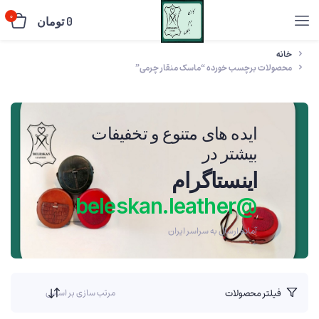
0
0
تومان
خانه
محصولات برچسب خورده “ماسک منقار چرمی”
ایده های متنوع و تخفیفات
بیشتر در
اینستاگرام
@beleskan.leather
آماده ارسال به سراسر ایران
فیلتر محصولات
مرتب سازی بر اساس