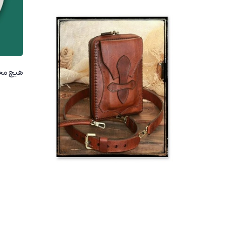
هیچ مح