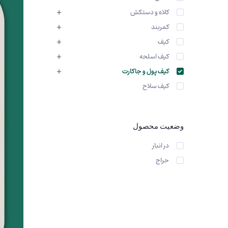
کیف کمربندی_کوله پشتی
کلاه و دستکش
کمربند
کیف
کیف اسلحه
کیف پول و جاکارت
کیف سلاح
وضعیت محصول
در انبار
حراج