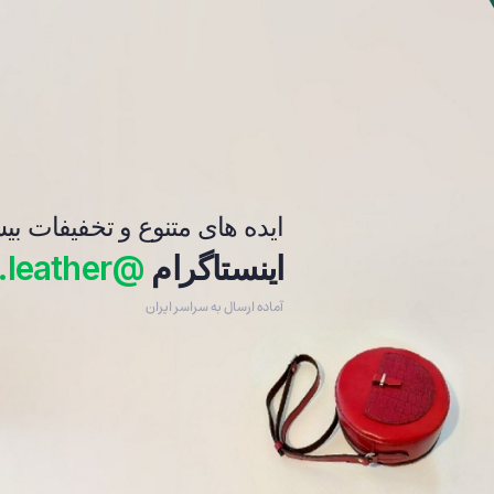
فرش_رومیزی
دستبند
ایده های متنوع و تخفیفات بی
اینستاگرام
@beleskan.leather
آماده ارسال به سراسر ایران