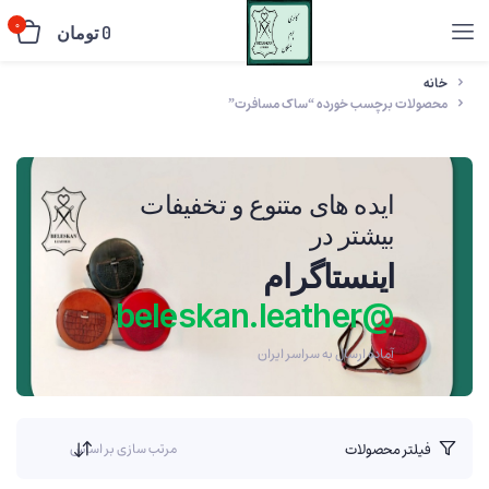
0
0
تومان
خانه
محصولات برچسب خورده “ساک مسافرت”
ایده های متنوع و تخفیفات
بیشتر در
اینستاگرام
@beleskan.leather
آماده ارسال به سراسر ایران
فیلتر محصولات
مرتب سازی بر اساس