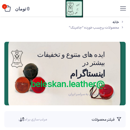
0
0
تومان
خانه
محصولات برچسب خورده “جاعینک”
ایده های متنوع و تخفیفات
بیشتر در
اینستاگرام
@beleskan.leather
آماده ارسال به سراسر ایران
فیلتر محصولات
مرتب سازی بر اساس