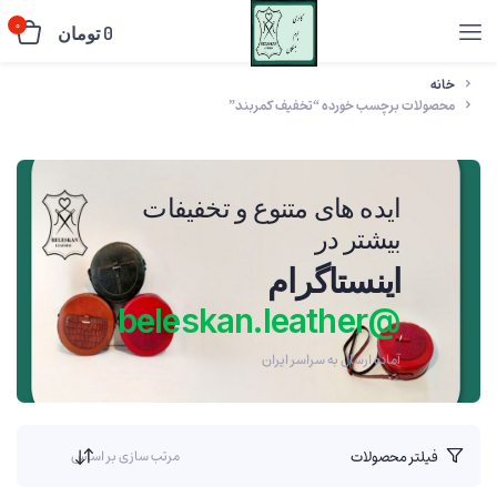
0
0
تومان
خانه
محصولات برچسب خورده “تخفیف کمربند”
ایده های متنوع و تخفیفات
بیشتر در
اینستاگرام
@beleskan.leather
آماده ارسال به سراسر ایران
فیلتر محصولات
مرتب سازی بر اساس