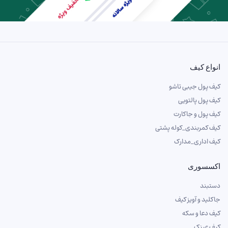
انواع کیف
کیف پول جیبی تاشو
کیف پول پالتویی
کیف پول و جاکارت
کیف کمربندی_کوله پشتی
کیف اداری_مدارک
اکسسوری
دستبند
جاکلید و آویز کیف
کیف دعا و سکه
کیف عینک