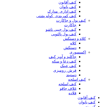
کیف آقایون
کیف بانوان
کیف اداری_مدارک
کیف کمربندی_کوله پشتی
کیف پول و جاکارت
جاکارت
کیف پول جیبی تاشو
کیف پول پالتویی
کلاه و دستکش
کلاه
دستکش
اکسسوری
جاکلید و آویز کیف
کیف دعا و سکه
کیف عینک
فرش_رومیزی
دستبند
کیف اسلحه
کیف اسلحه
غلاف چاقو
قلاده
کیف آقایون
کیف بانوان
کمربند