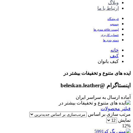
وبلاگ
ارتباط با ما
فروشگاه
جستجو
لیست علاقه مندی ها
حساب کاربری
دسته بندی ها
خانه
کیف
کیف بانوان
ایده های متنوع و تخفیفات بیشتر در
اینستاگرام
@beleskan.leather
آماده ارسال به سراسر ایران
فیلتر محصولات
مرتب سازی بر اساس
نمایش
12%