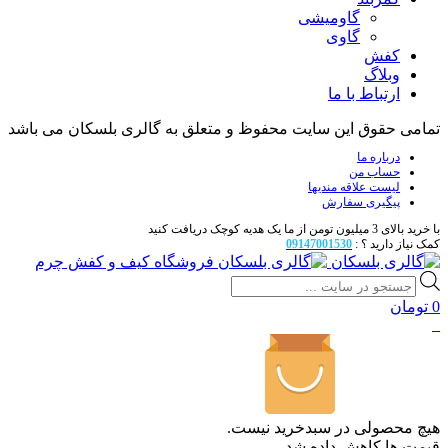
گاومیشی
گاوی
کفش
وبلاگ
ارتباط با ما
تمامی حقوق این سایت محفوظ و متعلق به گالری بلسکان می باشد
درباره ما
حساب من
لیست علاقه مندیها
پیگیری سفارش
با خرید بالای 3 میلیون تومن از ما یک هدیه کوچک دریافت کنید
کمک نیاز دارید ؟ :
09147001530
فروشگاه کیف و کفش چرم
Products
search
0
تومان
0
هیچ محصولی در سبدخرید نیست.
قیمت ها کاهش داده شد