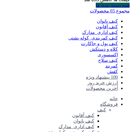
همه دسته بندی ها
مجموع 65 محصولات
کیف بانوان
کیف آقایون
کیف اداری_مدارک
کیف کمربندی_کوله پشتی
کیف پول و جاکارت
کلاه و دستکش
اکسسوری
کیف سلاح
کمربند
کفش
100 پیشنهاد ویژه
ارزش خرید روز
آخرین محصولات
خانه
فروشگاه
کیف
کیف آقایون
کیف بانوان
کیف اداری_مدارک