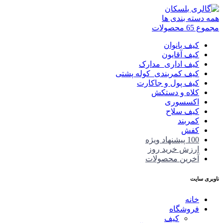
همه دسته بندی ها
مجموع 65 محصولات
کیف بانوان
کیف آقایون
کیف اداری_مدارک
کیف کمربندی_کوله پشتی
کیف پول و جاکارت
کلاه و دستکش
اکسسوری
کیف سلاح
کمربند
کفش
100 پیشنهاد ویژه
ارزش خرید روز
آخرین محصولات
ناوبری سایت
خانه
فروشگاه
کیف