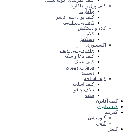
کیف کمربندی_کوله پشتی
کیف پول و جاکارت
جاکارت
کیف پول جیبی تاشو
کیف پول پالتویی
کلاه و دستکش
کلاه
دستکش
اکسسوری
جاکلید و آویز کیف
کیف دعا و سکه
کیف عینک
فرش_رومیزی
دستبند
کیف اسلحه
کیف اسلحه
غلاف چاقو
قلاده
کیف آقایون
کیف بانوان
کمربند
گاومیشی
گاوی
کفش