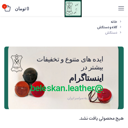
0
0
تومان
خانه
کلاه و دستکش
دستکش
ایده های متنوع و تخفیفات
بیشتر در
اینستاگرام
@beleskan.leather
آماده ارسال به سراسر ایران
هیچ محصولی یافت نشد.